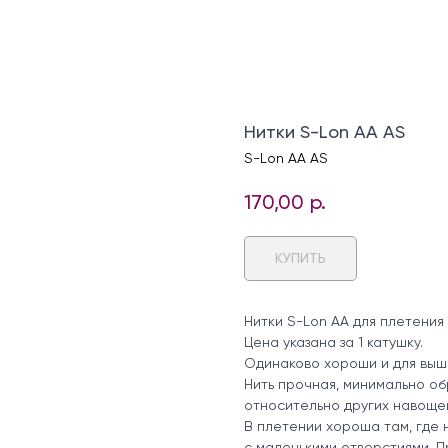
Нитки S-Lon AA AS
S-Lon AA AS
170,00
р.
КУПИТЬ
Нитки S-Lon AA для плетения
Цена указана за 1 катушку.
Одинаково хороши и для выши
Нить прочная, минимально об
относительно других навоще
В плетении хороша там, где 
с маленькими отверстиями. 