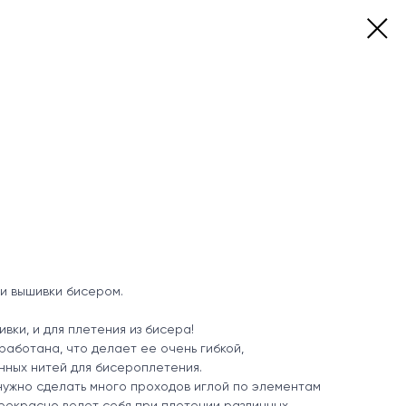
 и вышивки бисером.
вки, и для плетения из бисера!
работана, что делает ее очень гибкой,
нных нитей для бисероплетения.
нужно сделать много проходов иглой по элементам
Прекрасно ведет себя при плетении различных