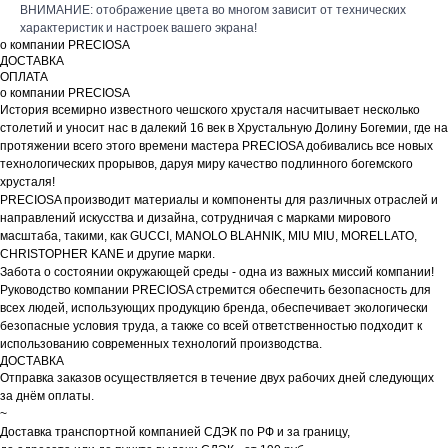
ВНИМАНИЕ: отображение цвета во многом зависит от технических
характеристик и настроек вашего экрана!
о компании PRECIOSA
ДОСТАВКА
ОПЛАТА
о компании PRECIOSA
История всемирно известного чешского хрусталя насчитывает несколько
столетий и уносит нас в далекий 16 век в Хрустальную Долину Богемии, где на
протяжении всего этого времени мастера PRECIOSA добивались все новых
технологических прорывов, даруя миру качество подлинного богемского
хрусталя!
PRECIOSA производит материалы и компоненты для различных отраслей и
направлений искусства и дизайна, сотрудничая с марками мирового
масштаба, такими, как GUCCI, MANOLO BLAHNIK, MIU MIU, MORELLATO,
CHRISTOPHER KANE и другие марки.
Забота о состоянии окружающей среды - одна из важных миссий компании!
Руководство компании PRECIOSA стремится обеспечить безопасность для
всех людей, использующих продукцию бренда, обеспечивает экологически
безопасные условия труда, а также со всей ответственностью подходит к
использованию современных технологий производства.
ДОСТАВКА
Отправка заказов осуществляется в течение двух рабочих дней следующих
за днём оплаты.
~
Доставка транспортной компанией СДЭК по РФ и за границу,