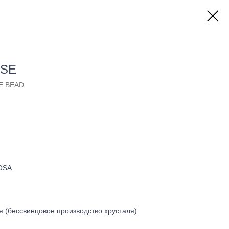
OSE
E BEAD
OSA.
 (бессвинцовое производство хрусталя)