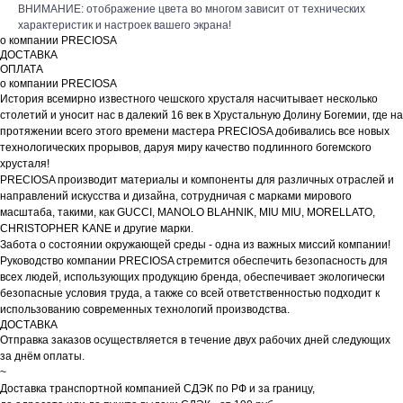
ВНИМАНИЕ: отображение цвета во многом зависит от технических
характеристик и настроек вашего экрана!
о компании PRECIOSA
ДОСТАВКА
ОПЛАТА
о компании PRECIOSA
История всемирно известного чешского хрусталя насчитывает несколько
столетий и уносит нас в далекий 16 век в Хрустальную Долину Богемии, где на
протяжении всего этого времени мастера PRECIOSA добивались все новых
технологических прорывов, даруя миру качество подлинного богемского
хрусталя!
PRECIOSA производит материалы и компоненты для различных отраслей и
направлений искусства и дизайна, сотрудничая с марками мирового
масштаба, такими, как GUCCI, MANOLO BLAHNIK, MIU MIU, MORELLATO,
CHRISTOPHER KANE и другие марки.
Забота о состоянии окружающей среды - одна из важных миссий компании!
Руководство компании PRECIOSA стремится обеспечить безопасность для
всех людей, использующих продукцию бренда, обеспечивает экологически
безопасные условия труда, а также со всей ответственностью подходит к
использованию современных технологий производства.
ДОСТАВКА
Отправка заказов осуществляется в течение двух рабочих дней следующих
за днём оплаты.
~
Доставка транспортной компанией СДЭК по РФ и за границу,