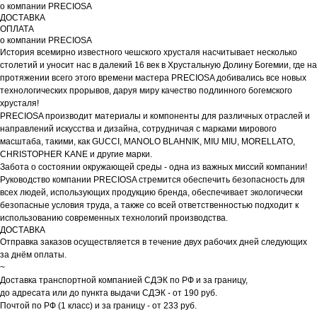
о компании PRECIOSA
ДОСТАВКА
ОПЛАТА
о компании PRECIOSA
История всемирно известного чешского хрусталя насчитывает несколько
столетий и уносит нас в далекий 16 век в Хрустальную Долину Богемии, где на
протяжении всего этого времени мастера PRECIOSA добивались все новых
технологических прорывов, даруя миру качество подлинного богемского
хрусталя!
PRECIOSA производит материалы и компоненты для различных отраслей и
направлений искусства и дизайна, сотрудничая с марками мирового
масштаба, такими, как GUCCI, MANOLO BLAHNIK, MIU MIU, MORELLATO,
CHRISTOPHER KANE и другие марки.
Забота о состоянии окружающей среды - одна из важных миссий компании!
Руководство компании PRECIOSA стремится обеспечить безопасность для
всех людей, использующих продукцию бренда, обеспечивает экологически
безопасные условия труда, а также со всей ответственностью подходит к
использованию современных технологий производства.
ДОСТАВКА
Отправка заказов осуществляется в течение двух рабочих дней следующих
за днём оплаты.
~
Доставка транспортной компанией СДЭК по РФ и за границу,
до адресата или до пункта выдачи СДЭК - от 190 руб.
Почтой по РФ (1 класс) и за границу - от 233 руб.