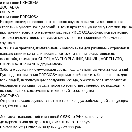
о компании PRECIOSA
ДОСТАВКА
ОПЛАТА
о компании PRECIOSA
История всемирно известного чешского хрусталя насчитывает несколько
столетий и уносит нас в далекий 16 век в Хрустальную Долину Богемии, где на
протяжении всего этого времени мастера PRECIOSA добивались все новых
технологических прорывов, даруя миру качество подлинного богемского
хрусталя!
PRECIOSA производит материалы и компоненты для различных отраслей и
направлений искусства и дизайна, сотрудничая с марками мирового
масштаба, такими, как GUCCI, MANOLO BLAHNIK, MIU MIU, MORELLATO,
CHRISTOPHER KANE и другие марки.
Забота о состоянии окружающей среды - одна из важных миссий компании!
Руководство компании PRECIOSA стремится обеспечить безопасность для
всех людей, использующих продукцию бренда, обеспечивает экологически
безопасные условия труда, а также со всей ответственностью подходит к
использованию современных технологий производства.
ДОСТАВКА
Отправка заказов осуществляется в течение двух рабочих дней следующих
за днём оплаты.
~
Доставка транспортной компанией СДЭК по РФ и за границу,
до адресата или до пункта выдачи СДЭК - от 190 руб.
Почтой по РФ (1 класс) и за границу - от 233 руб.