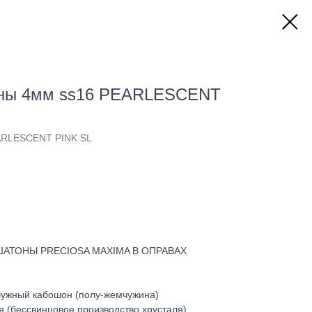
ны 4мм ss16 PEARLESCENT
RLESCENT PINK SL
ТОНЫ PRECIOSA MAXIMA В ОПРАВАХ
чужный кабошон (полу-жемчужина)
 (бессвинцовое производство хрусталя)