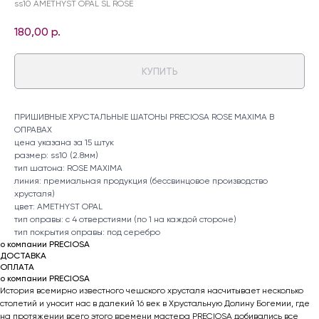
ss10 AMETHYST OPAL SL ROSE
180,00
р.
КУПИТЬ
ПРИШИВНЫЕ ХРУСТАЛЬНЫЕ ШАТОНЫ PRECIOSA ROSE MAXIMA В
ОПРАВАХ
цена указана за 15 штук
размер: ss10 (2.8мм)
тип шатона: ROSE MAXIMA
линия: премиальная продукция (бессвинцовое производство
хрусталя)
цвет: AMETHYST OPAL
тип оправы: с 4 отверстиями (по 1 на каждой стороне)
тип покрытия оправы: под серебро
о компании PRECIOSA
ДОСТАВКА
ОПЛАТА
о компании PRECIOSA
История всемирно известного чешского хрусталя насчитывает несколько
столетий и уносит нас в далекий 16 век в Хрустальную Долину Богемии, где
на протяжении всего этого времени мастера PRECIOSA добивались все