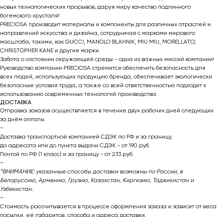
новых технологических прорывов, даруя миру качество подлинного
богемского хрусталя!
PRECIOSA производит материалы и компоненты для различных отраслей и
направлений искусства и дизайна, сотрудничая с марками мирового
масштаба, такими, как GUCCI, MANOLO BLAHNIK, MIU MIU, MORELLATO,
CHRISTOPHER KANE и другие марки.
Забота о состоянии окружающей среды - одна из важных миссий компании!
Руководство компании PRECIOSA стремится обеспечить безопасность для
всех людей, использующих продукцию бренда, обеспечивает экологически
безопасные условия труда, а также со всей ответственностью подходит к
использованию современных технологий производства.
ДОСТАВКА
Отправка заказов осуществляется в течение двух рабочих дней следующих
за днём оплаты.
~
Доставка транспортной компанией СДЭК по РФ и за границу,
до адресата или до пункта выдачи СДЭК - от 190 руб.
Почтой по РФ (1 класс) и за границу - от 233 руб.
~
*ВНИМАНИЕ: указанные способы доставки возможны по России, в
Белоруссию, Армению, Грузию, Казахстан, Киргизию, Таджикистан и
Узбекистан.
~
Стоимость рассчитывается в процессе оформления заказа и зависит от веса
посылки, её габаритов, способа и адреса доставки.