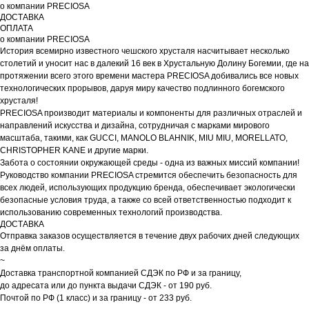
о компании PRECIOSA
ДОСТАВКА
ОПЛАТА
о компании PRECIOSA
История всемирно известного чешского хрусталя насчитывает несколько
столетий и уносит нас в далекий 16 век в Хрустальную Долину Богемии, где на
протяжении всего этого времени мастера PRECIOSA добивались все новых
технологических прорывов, даруя миру качество подлинного богемского
хрусталя!
PRECIOSA производит материалы и компоненты для различных отраслей и
направлений искусства и дизайна, сотрудничая с марками мирового
масштаба, такими, как GUCCI, MANOLO BLAHNIK, MIU MIU, MORELLATO,
CHRISTOPHER KANE и другие марки.
Забота о состоянии окружающей среды - одна из важных миссий компании!
Руководство компании PRECIOSA стремится обеспечить безопасность для
всех людей, использующих продукцию бренда, обеспечивает экологически
безопасные условия труда, а также со всей ответственностью подходит к
использованию современных технологий производства.
ДОСТАВКА
Отправка заказов осуществляется в течение двух рабочих дней следующих
за днём оплаты.
~
Доставка транспортной компанией СДЭК по РФ и за границу,
до адресата или до пункта выдачи СДЭК - от 190 руб.
Почтой по РФ (1 класс) и за границу - от 233 руб.