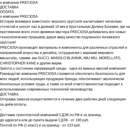
о компании PRECIOSA
ДОСТАВКА
ОПЛАТА
о компании PRECIOSA
История всемирно известного чешского хрусталя насчитывает несколько
столетий и уносит нас в далекий 16 век в Хрустальную Долину Богемии, где на
протяжении всего этого времени мастера PRECIOSA добивались все новых
технологических прорывов, даруя миру качество подлинного богемского
хрусталя!
PRECIOSA производит материалы и компоненты для различных отраслей и
направлений искусства и дизайна, сотрудничая с марками мирового
масштаба, такими, как GUCCI, MANOLO BLAHNIK, MIU MIU, MORELLATO,
CHRISTOPHER KANE и другие марки.
Забота о состоянии окружающей среды - одна из важных миссий компании!
Руководство компании PRECIOSA стремится обеспечить безопасность для
всех людей, использующих продукцию бренда, обеспечивает экологически
безопасные условия труда, а также со всей ответственностью подходит к
использованию современных технологий производства.
ДОСТАВКА
Отправка заказов осуществляется в течение двух рабочих дней следующих
за днём оплаты.
~
Доставка транспортной компанией СДЭК по РФ и за границу,
до адресата или до пункта выдачи СДЭК - от 190 руб.
Почтой по РФ (1 класс) и за границу - от 233 руб.