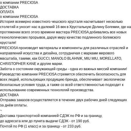
о компании PRECIOSA
ДОСТАВКА
ОПЛАТА
о компании PRECIOSA
История всемирно известного чешского хрусталя насчитывает несколько
столетий и уносит нас в далекий 16 век в Хрустальную Долину Богемии, где на
протяжении всего этого времени мастера PRECIOSA добивались все новых
технологических прорывов, даруя миру качество подлинного богемского
хрусталя!
PRECIOSA производит материалы и компоненты для различных отраслей и
направлений искусства и дизайна, сотрудничая с марками мирового
масштаба, такими, как GUCCI, MANOLO BLAHNIK, MIU MIU, MORELLATO,
CHRISTOPHER KANE и другие марки.
Забота о состоянии окружающей среды - одна из важных миссий компании!
Руководство компании PRECIOSA стремится обеспечить безопасность для
всех людей, использующих продукцию бренда, обеспечивает экологически
безопасные условия труда, а также со всей ответственностью подходит к
использованию современных технологий производства.
ДОСТАВКА
Отправка заказов осуществляется в течение двух рабочих дней следующих
за днём оплаты.
~
Доставка транспортной компанией СДЭК по РФ и за границу,
до адресата или до пункта выдачи СДЭК - от 190 руб.
Почтой по РФ (1 класс) и за границу - от 233 руб.