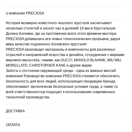
о компании PRECIOSA
История всемирно известного чешского хрусталя насчитывает
несколько столетий и уносит нас в далекий 16 век в Хрустальную
Долину Богемии, где на протяжении всего этого времени мастера
PRECIOSA добивались все новых технологических прорывов, даруя
миру качество подлинного богемского хрусталя!
PRECIOSA производит материалы и компоненты для различных
отраслей и направлений искусства и дизайна, сотрудничая с марками
мирового масштаба, такими, как GUCCI, MANOLO BLAHNIK, MIU MIU,
MORELLATO, CHRISTOPHER KANE и другие марки.
Забота о состоянии окружающей среды - одна из важных миссий
компании! Руководство компании PRECIOSA стремится обеспечить
безопасность для всех людей, использующих продукцию бренда,
обеспечивает экологически безопасные условия труда, а также со
всей ответственностью подходит к использованию современных
технологий производства.
ДОСТАВКА
ОПЛАТА