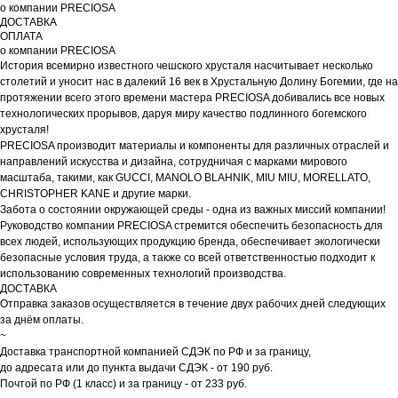
о компании PRECIOSA
ДОСТАВКА
ОПЛАТА
о компании PRECIOSA
История всемирно известного чешского хрусталя насчитывает несколько
столетий и уносит нас в далекий 16 век в Хрустальную Долину Богемии, где на
протяжении всего этого времени мастера PRECIOSA добивались все новых
технологических прорывов, даруя миру качество подлинного богемского
хрусталя!
PRECIOSA производит материалы и компоненты для различных отраслей и
направлений искусства и дизайна, сотрудничая с марками мирового
масштаба, такими, как GUCCI, MANOLO BLAHNIK, MIU MIU, MORELLATO,
CHRISTOPHER KANE и другие марки.
Забота о состоянии окружающей среды - одна из важных миссий компании!
Руководство компании PRECIOSA стремится обеспечить безопасность для
всех людей, использующих продукцию бренда, обеспечивает экологически
безопасные условия труда, а также со всей ответственностью подходит к
использованию современных технологий производства.
ДОСТАВКА
Отправка заказов осуществляется в течение двух рабочих дней следующих
за днём оплаты.
~
Доставка транспортной компанией СДЭК по РФ и за границу,
до адресата или до пункта выдачи СДЭК - от 190 руб.
Почтой по РФ (1 класс) и за границу - от 233 руб.