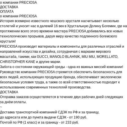
о компании PRECIOSA
ДОСТАВКА
ОПЛАТА
о компании PRECIOSA
История всемирно известного чешского хрусталя насчитывает несколько
столетий и уносит нас в далекий 16 век в Хрустальную Долину Богемии, где на
протяжении всего этого времени мастера PRECIOSA добивались все новых
технологических прорывов, даруя миру качество подлинного богемского
хрусталя!
PRECIOSA производит материалы и компоненты для различных отраслей и
направлений искусства и дизайна, сотрудничая с марками мирового
масштаба, такими, как GUCCI, MANOLO BLAHNIK, MIU MIU, MORELLATO,
CHRISTOPHER KANE и другие марки.
Забота о состоянии окружающей среды - одна из важных миссий компании!
Руководство компании PRECIOSA стремится обеспечить безопасность для
всех людей, использующих продукцию бренда, обеспечивает экологически
безопасные условия труда, а также со всей ответственностью подходит к
использованию современных технологий производства.
ДОСТАВКА
Отправка заказов осуществляется в течение двух рабочих дней следующих
за днём оплаты.
~
Доставка транспортной компанией СДЭК по РФ и за границу,
до адресата или до пункта выдачи СДЭК - от 190 руб.
Почтой по РФ (1 класс) и за границу - от 233 руб.