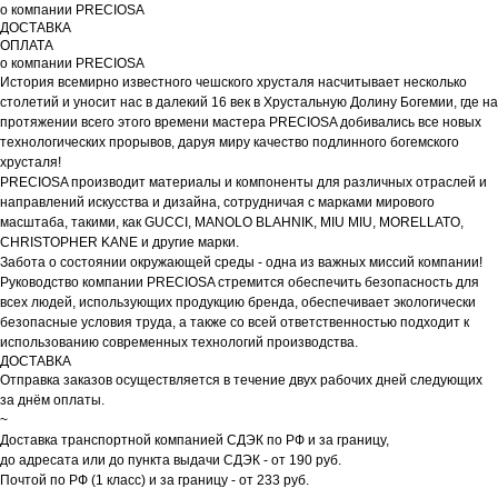
о компании PRECIOSA
ДОСТАВКА
ОПЛАТА
о компании PRECIOSA
История всемирно известного чешского хрусталя насчитывает несколько
столетий и уносит нас в далекий 16 век в Хрустальную Долину Богемии, где на
протяжении всего этого времени мастера PRECIOSA добивались все новых
технологических прорывов, даруя миру качество подлинного богемского
хрусталя!
PRECIOSA производит материалы и компоненты для различных отраслей и
направлений искусства и дизайна, сотрудничая с марками мирового
масштаба, такими, как GUCCI, MANOLO BLAHNIK, MIU MIU, MORELLATO,
CHRISTOPHER KANE и другие марки.
Забота о состоянии окружающей среды - одна из важных миссий компании!
Руководство компании PRECIOSA стремится обеспечить безопасность для
всех людей, использующих продукцию бренда, обеспечивает экологически
безопасные условия труда, а также со всей ответственностью подходит к
использованию современных технологий производства.
ДОСТАВКА
Отправка заказов осуществляется в течение двух рабочих дней следующих
за днём оплаты.
~
Доставка транспортной компанией СДЭК по РФ и за границу,
до адресата или до пункта выдачи СДЭК - от 190 руб.
Почтой по РФ (1 класс) и за границу - от 233 руб.