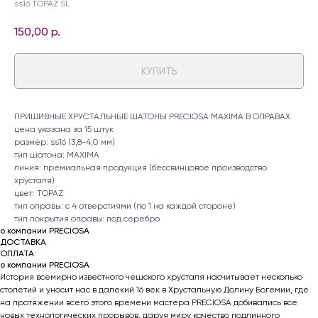
ss16 TOPAZ SL
150,00
р.
КУПИТЬ
ПРИШИВНЫЕ ХРУСТАЛЬНЫЕ ШАТОНЫ PRECIOSA MAXIMA В ОПРАВАХ
цена указана за 15 штук
размер: ss16 (3,8-4,0 мм)
тип шатона: MAXIMA
линия: премиальная продукция (бессвинцовое производство
хрусталя)
цвет: TOPAZ
тип оправы: с 4 отверстиями (по 1 на каждой стороне)
тип покрытия оправы: под серебро
о компании PRECIOSA
ДОСТАВКА
ОПЛАТА
о компании PRECIOSA
История всемирно известного чешского хрусталя насчитывает несколько
столетий и уносит нас в далекий 16 век в Хрустальную Долину Богемии, где
на протяжении всего этого времени мастера PRECIOSA добивались все
новых технологических прорывов, даруя миру качество подлинного