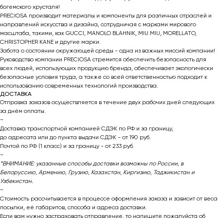
богемского хрусталя!
PRECIOSA производит материалы и компоненты для различных отраслей и
направлений искусства и дизайна, сотрудничая с марками мирового
масштаба, такими, как GUCCI, MANOLO BLAHNIK, MIU MIU, MORELLATO,
CHRISTOPHER KANE и другие марки.
Забота о состоянии окружающей среды - одна из важных миссий компании!
Руководство компании PRECIOSA стремится обеспечить безопасность для
всех людей, использующих продукцию бренда, обеспечивает экологически
безопасные условия труда, а также со всей ответственностью подходит к
использованию современных технологий производства.
ДОСТАВКА
Отправка заказов осуществляется в течение двух рабочих дней следующих
за днём оплаты.
~
Доставка транспортной компанией СДЭК по РФ и за границу,
до адресата или до пункта выдачи СДЭК - от 190 руб.
Почтой по РФ (1 класс) и за границу - от 233 руб.
~
*ВНИМАНИЕ: указанные способы доставки возможны по России, в
Белоруссию, Армению, Грузию, Казахстан, Киргизию, Таджикистан и
Узбекистан.
~
Стоимость рассчитывается в процессе оформления заказа и зависит от веса
посылки, её габаритов, способа и адреса доставки.
Если вам нужно застраховать отправление, то напишите пожалуйста об