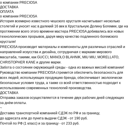
о компании PRECIOSA
ДОСТАВКА
ОПЛАТА
о компании PRECIOSA
История всемирно известного чешского хрусталя насчитывает несколько
столетий и уносит нас в далекий 16 век в Хрустальную Долину Богемии, где на
протяжении всего этого времени мастера PRECIOSA добивались все новых
технологических прорывов, даруя миру качество подлинного богемского
хрусталя!
PRECIOSA производит материалы и компоненты для различных отраслей и
направлений искусства и дизайна, сотрудничая с марками мирового
масштаба, такими, как GUCCI, MANOLO BLAHNIK, MIU MIU, MORELLATO,
CHRISTOPHER KANE и другие марки.
Забота о состоянии окружающей среды - одна из важных миссий компании!
Руководство компании PRECIOSA стремится обеспечить безопасность для
всех людей, использующих продукцию бренда, обеспечивает экологически
безопасные условия труда, а также со всей ответственностью подходит к
использованию современных технологий производства.
ДОСТАВКА
Отправка заказов осуществляется в течение двух рабочих дней следующих
за днём оплаты.
~
Доставка транспортной компанией СДЭК по РФ и за границу,
до адресата или до пункта выдачи СДЭК - от 190 руб.
Почтой по РФ (1 класс) и за границу - от 233 руб.