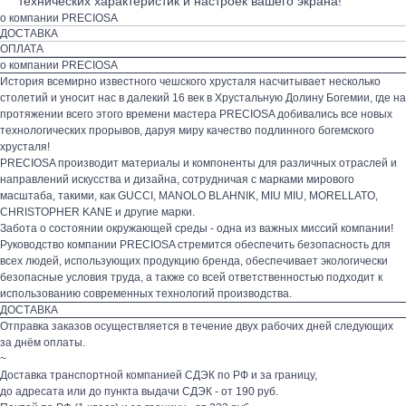
технических характеристик и настроек вашего экрана!
о компании PRECIOSA
ДОСТАВКА
ОПЛАТА
о компании PRECIOSA
История всемирно известного чешского хрусталя насчитывает несколько
столетий и уносит нас в далекий 16 век в Хрустальную Долину Богемии, где на
протяжении всего этого времени мастера PRECIOSA добивались все новых
технологических прорывов, даруя миру качество подлинного богемского
хрусталя!
PRECIOSA производит материалы и компоненты для различных отраслей и
направлений искусства и дизайна, сотрудничая с марками мирового
масштаба, такими, как GUCCI, MANOLO BLAHNIK, MIU MIU, MORELLATO,
CHRISTOPHER KANE и другие марки.
Забота о состоянии окружающей среды - одна из важных миссий компании!
Руководство компании PRECIOSA стремится обеспечить безопасность для
всех людей, использующих продукцию бренда, обеспечивает экологически
безопасные условия труда, а также со всей ответственностью подходит к
использованию современных технологий производства.
ДОСТАВКА
Отправка заказов осуществляется в течение двух рабочих дней следующих
за днём оплаты.
~
Доставка транспортной компанией СДЭК по РФ и за границу,
до адресата или до пункта выдачи СДЭК - от 190 руб.