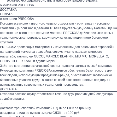
технических характеристик и настроек вашего экрана!
о компании PRECIOSA
ДОСТАВКА
ОПЛАТА
о компании PRECIOSA
История всемирно известного чешского хрусталя насчитывает несколько
столетий и уносит нас в далекий 16 век в Хрустальную Долину Богемии, где на
протяжении всего этого времени мастера PRECIOSA добивались все новых
технологических прорывов, даруя миру качество подлинного богемского
хрусталя!
PRECIOSA производит материалы и компоненты для различных отраслей и
направлений искусства и дизайна, сотрудничая с марками мирового
масштаба, такими, как GUCCI, MANOLO BLAHNIK, MIU MIU, MORELLATO,
CHRISTOPHER KANE и другие марки.
Забота о состоянии окружающей среды - одна из важных миссий компании!
Руководство компании PRECIOSA стремится обеспечить безопасность для
всех людей, использующих продукцию бренда, обеспечивает экологически
безопасные условия труда, а также со всей ответственностью подходит к
использованию современных технологий производства.
ДОСТАВКА
Отправка заказов осуществляется в течение двух рабочих дней следующих
за днём оплаты.
~
Доставка транспортной компанией СДЭК по РФ и за границу,
до адресата или до пункта выдачи СДЭК - от 190 руб.