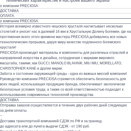
технических характеристик и настроек вашего экрана!
о компании PRECIOSA
ДОСТАВКА
ОПЛАТА
о компании PRECIOSA
История всемирно известного чешского хрусталя насчитывает несколько
столетий и уносит нас в далекий 16 век в Хрустальную Долину Богемии, где на
протяжении всего этого времени мастера PRECIOSA добивались все новых
технологических прорывов, даруя миру качество подлинного богемского
хрусталя!
PRECIOSA производит материалы и компоненты для различных отраслей и
направлений искусства и дизайна, сотрудничая с марками мирового
масштаба, такими, как GUCCI, MANOLO BLAHNIK, MIU MIU, MORELLATO,
CHRISTOPHER KANE и другие марки.
Забота о состоянии окружающей среды - одна из важных миссий компании!
Руководство компании PRECIOSA стремится обеспечить безопасность для
всех людей, использующих продукцию бренда, обеспечивает экологически
безопасные условия труда, а также со всей ответственностью подходит к
использованию современных технологий производства.
ДОСТАВКА
Отправка заказов осуществляется в течение двух рабочих дней следующих
за днём оплаты.
~
Доставка транспортной компанией СДЭК по РФ и за границу,
до адресата или до пункта выдачи СДЭК - от 190 руб.