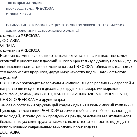
тип покрытия: родий
производитель: PRECIOSA
страна: Чехия
ВНИМАНИЕ: отображение цвета во многом зависит от технических
характеристик и настроек вашего экрана!
о компании PRECIOSA
ДОСТАВКА
ОПЛАТА
о компании PRECIOSA
История всемирно известного чешского хрусталя насчитывает несколько
столетий и уносит нас в далекий 16 век в Хрустальную Долину Богемии, где на
протяжении всего этого времени мастера PRECIOSA добивались все новых
технологических прорывов, даруя миру качество подлинного богемского
хрусталя!
PRECIOSA производит материалы и компоненты для различных отраслей и
направлений искусства и дизайна, сотрудничая с марками мирового
масштаба, такими, как GUCCI, MANOLO BLAHNIK, MIU MIU, MORELLATO,
CHRISTOPHER KANE и другие марки.
Забота о состоянии окружающей среды - одна из важных миссий компании!
Руководство компании PRECIOSA стремится обеспечить безопасность для
всех людей, использующих продукцию бренда, обеспечивает экологически
безопасные условия труда, а также со всей ответственностью подходит к
использованию современных технологий производства.
ДОСТАВКА