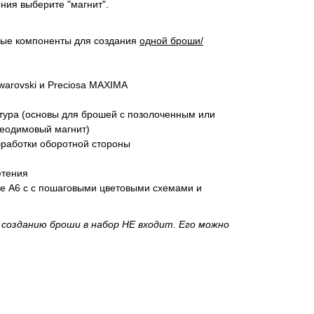
ения выберите "магнит".
мые компоненты для создания
одной броши/
arovski и Preciosa MAXIMA
тура (основы для брошей с позолоченным или
еодимовый магнит)
бработки оборотной стороны
етения
те А6 с с пошаговыми цветовыми схемами и
созданию броши в набор НЕ входит. Его можно