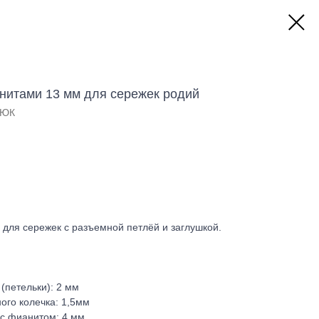
анитами 13 мм для сережек родий
 ЮК
 для сережек с разъемной петлёй и заглушкой.
(петельки): 2 мм
ого колечка: 1,5мм
 с фианитом: 4 мм