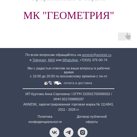
МК "ГЕОМЕТРИЯ"
По всем вопросам обращайтесь на
annesk@annesk.ru
в
Telegram
,
MAX
или
WhatsApp:
+7(915) 375-00-74
Мы с радостью ответим на ваши вопросы в рабочее
время
с 10:00 до 20:00 по московскому времени с пн-пт
оплата и доставка
ИП Куртова Анна Сергеевна / ОГРН 315501700006502 /
ИНН 501709889297
ANNESK, зарегистрированная торговая марка № 1114841.
2011 - 2026 гг.
Политика
Договор публичной
конфиденциальности
оферты