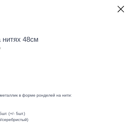
 нитях 48см
0
металлик в форме ронделей на нити:
шт. (+/- 5шт.)
й/серебристый)