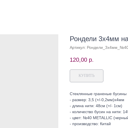
Рондели 3х4мм на
Артикул:
Рондели_3х4мм_№4
120,00
р.
КУПИТЬ
Стеклянные граненые бусины 
- размер: 3,5 (+/-0,2мм)х4мм
- длина нити: 48см (+/- 1см)
- количество бусин на нити: 145
- цвет: №40 METALLIC (черны
- производство: Китай