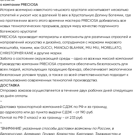
о компании PRECIOSA
История всемирно известного чешского хрусталя насчитывает несколько
столетий и уносит нас в далекий 16 век в Хрустальную Долину Богемии, где
на протяжении всего этого времени мастера PRECIOSA добивались все
новых технологических прорывов, даруя миру качество подлинного
богемского хрусталя!
PRECIOSA производит материалы и компоненты для различных отраслей и
направлений искусства и дизайна, сотрудничая с марками мирового
масштаба, такими, как GUCCI, MANOLO BLAHNIK, MIU MIU, MORELLATO,
CHRISTOPHER KANE и другие марки.
Забота о состоянии окружающей среды - одна из важных миссий компании!
Руководство компании PRECIOSA стремится обеспечить безопасность для
всех людей, использующих продукцию бренда, обеспечивает экологически
безопасные условия труда, а также со всей ответственностью подходит к
использованию современных технологий производства.
ДОСТАВКА
Отправка заказов осуществляется в течение двух рабочих дней следующих
за днём оплаты.
~
Доставка транспортной компанией СДЭК по РФ и за границу,
до адресата или до пункта выдачи СДЭК - от 190 руб.
Почтой по РФ (1 класс) и за границу - от 233 руб.
~
*ВНИМАНИЕ: указанные способы доставки возможны по России, в
Белоруссию, Армению, Грузию, Казахстан, Киргизию, Таджикистан и