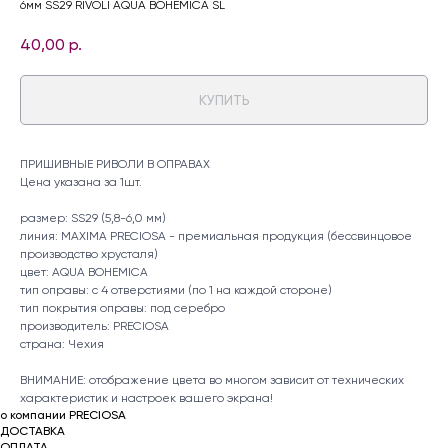
6мм SS29 RIVOLI AQUA BOHEMICA SL
40,00
р.
КУПИТЬ
ПРИШИВНЫЕ РИВОЛИ В ОПРАВАХ
Цена указана за 1шт.
размер: SS29 (5,8-6,0 мм)
линия: MAXIMA PRECIOSA - премиальная продукция (бессвинцовое
производство хрусталя)
цвет: AQUA BOHEMICA
тип оправы: с 4 отверстиями (по 1 на каждой стороне)
тип покрытия оправы: под серебро
производитель: PRECIOSA
страна: Чехия
ВНИМАНИЕ: отображение цвета во многом зависит от технических
характеристик и настроек вашего экрана!
о компании PRECIOSA
ДОСТАВКА
ОПЛАТА