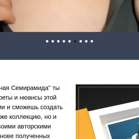
рная Семирамида" ты
реты и нюансы этой
ии и сможешь создать
 же коллекцию, но и
воими авторскими
снове полученных