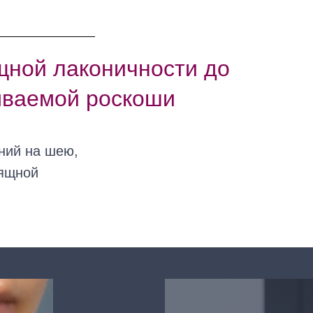
щной лаконичности до
ываемой роскоши
ний на шею,
зящной