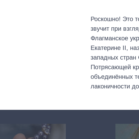
Роскошно! Это т
звучит при взгл
Флагманское ук
Екатерине II, н
западных стран
Потрясающей кра
объединённых те
лаконичности д