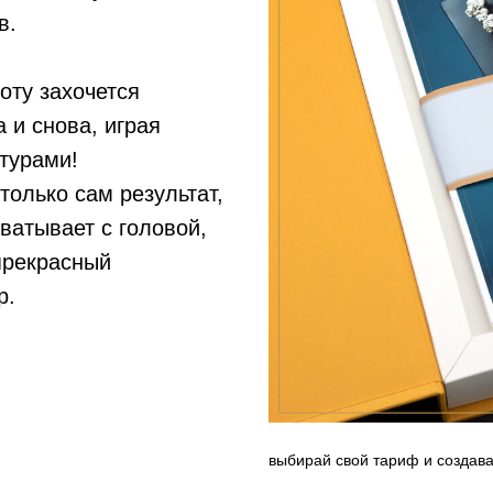
в.
соту захочется
 и снова, играя
турами!
только сам результат,
хватывает с головой,
прекрасный
р.
выбирай свой тариф и создав