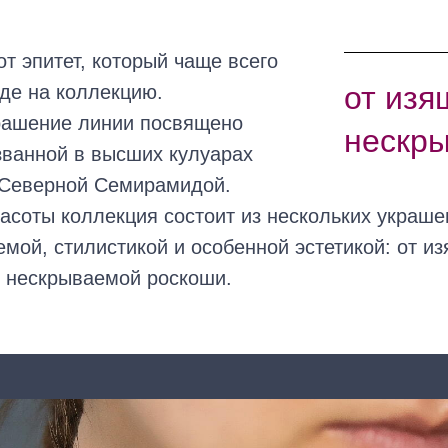
от эпитет, который чаще всего
от изя
яде на коллекцию.
рашение линии посвящено
нескр
азванной в высших кулуарах
 Северной Семирамидой.
соты коллекция состоит из нескольких украше
мой, стилистикой и особенной эстетикой: от и
о нескрываемой роскоши.