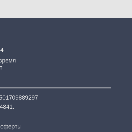
74
 время
т
 501709889297
4841.
 оферты