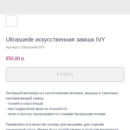
Ultrasuede искусственная замша IVY
Артикул:
Ultrasuede IVY
850,00
р.
КУПИТЬ
Нетканый материал из синтетических волокон, внешне и тактильно
напоминающий замшу.
- тонкий и пластичный.
- при подрезании края не осыпается
- легко и быстро прокалывается тонкими бисерными иглами
.
Применяется в качестве основы для вышивки, для отделки
изнаночной части. Может быть задействован в качестве материала