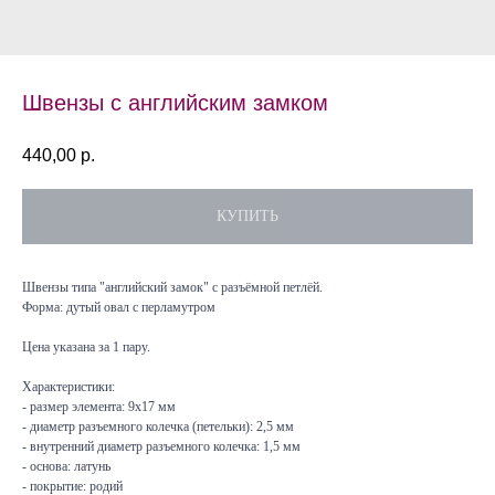
Швензы с английским замком
440,00
р.
КУПИТЬ
Швензы типа "английский замок" с разъёмной петлёй.
Форма: дутый овал с перламутром
Цена указана за 1 пару.
Характеристики:
- размер элемента: 9х17 мм
- диаметр разъемного колечка (петельки): 2,5 мм
- внутренний диаметр разъемного колечка: 1,5 мм
- основа: латунь
- покрытие: родий