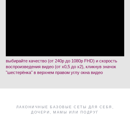
выбирайте качество (от 240p до 1080p FHD) и скорость
воспроизведения видео (от х0,5 до х2), кликнув значок
"шестерёнка" в верхнем правом углу окна видео
ЛАКОНИЧНЫЕ БАЗОВЫЕ СЕТЫ ДЛЯ СЕБЯ,
ДОЧЕРИ, МАМЫ ИЛИ ПОДРУГ