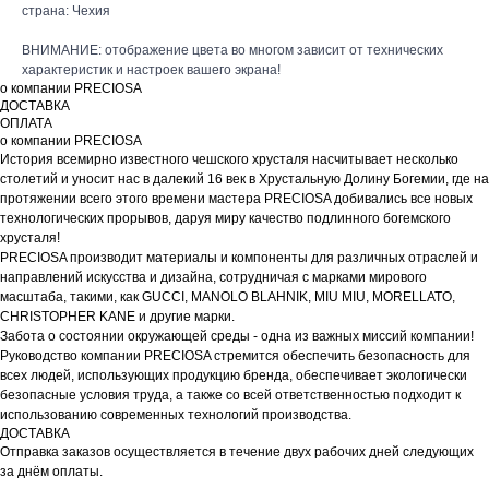
страна: Чехия
ВНИМАНИЕ: отображение цвета во многом зависит от технических
характеристик и настроек вашего экрана!
о компании PRECIOSA
ДОСТАВКА
ОПЛАТА
о компании PRECIOSA
История всемирно известного чешского хрусталя насчитывает несколько
столетий и уносит нас в далекий 16 век в Хрустальную Долину Богемии, где на
протяжении всего этого времени мастера PRECIOSA добивались все новых
технологических прорывов, даруя миру качество подлинного богемского
хрусталя!
PRECIOSA производит материалы и компоненты для различных отраслей и
направлений искусства и дизайна, сотрудничая с марками мирового
масштаба, такими, как GUCCI, MANOLO BLAHNIK, MIU MIU, MORELLATO,
CHRISTOPHER KANE и другие марки.
Забота о состоянии окружающей среды - одна из важных миссий компании!
Руководство компании PRECIOSA стремится обеспечить безопасность для
всех людей, использующих продукцию бренда, обеспечивает экологически
безопасные условия труда, а также со всей ответственностью подходит к
использованию современных технологий производства.
ДОСТАВКА
Отправка заказов осуществляется в течение двух рабочих дней следующих
за днём оплаты.