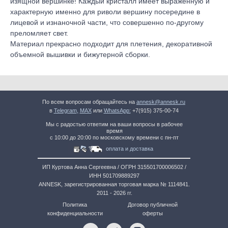
изящной вершинке! Каждый кристалл имеет выраженную и
характерную именно для риволи вершину посередине в
лицевой и изнаночной части, что совершенно по-другому
преломляет свет.
Материал прекрасно подходит для плетения, декоративной
объемной вышивки и бижутерной сборки.
По всем вопросам обращайтесь на
annesk@annesk.ru
в
Telegram
,
MAX
или
WhatsApp:
+7(915) 375-00-74
Мы с радостью ответим на ваши вопросы в рабочее
время
с 10:00 до 20:00 по московскому времени с пн-пт
оплата и доставка
ИП Куртова Анна Сергеевна / ОГРН 315501700006502 /
ИНН 501709889297
ANNESK, зарегистрированная торговая марка № 1114841.
2011 - 2026 гг.
Политика
Договор публичной
конфиденциальности
оферты