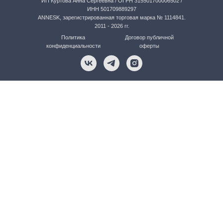
ИП Куртова Анна Сергеевна / ОГРН 315501700006502 /
ИНН 501709889297
ANNESK, зарегистрированная торговая марка № 1114841.
2011 - 2026 гг.
Политика
Договор публичной
конфиденциальности
оферты