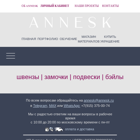
ЛИЧНЫЙ КАБИНЕТ
ОБ ANNESK
НАШИ ПРОЕКТЫ
КОНТАКТЫ
МАГАЗИН
КУПИТЬ
ГЛАВНАЯ
ПОРТФОЛИО
ОБУЧЕНИЕ
МАТЕРИАЛОВ
УКРАШЕНИЕ
швензы | замочки | подвески | бэйлы
По всем вопросам обращайтесь на
annesk@annesk.ru
в
Telegram
,
MAX
или
WhatsApp:
+7(915) 375-00-74
Мы с радостью ответим на ваши вопросы в рабочее
время
с 10:00 до 20:00 по московскому времени с пн-пт
оплата и доставка