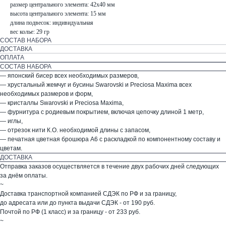
размер центрального элемента: 42х40 мм
высота центрального элемента: 15 мм
длина подвесок: индивидуальная
вес колье: 29 гр
СОСТАВ НАБОРА
ДОСТАВКА
ОПЛАТА
СОСТАВ НАБОРА
— японский бисер всех необходимых размеров,
— хрустальный жемчуг и бусины Swarovski и Preciosa Maxima всех
необходимых размеров и форм,
— кристаллы Swarovski и Preciosa Maxima,
— фурнитура с родиевым покрытием, включая цепочку длиной 1 метр,
— иглы,
— отрезок нити К.О. необходимой длины с запасом,
— печатная цветная брошюра А6 с раскладкой по компонентному составу и
цветам.
ДОСТАВКА
Отправка заказов осуществляется в течение двух рабочих дней следующих
за днём оплаты.
~
Доставка транспортной компанией СДЭК по РФ и за границу,
до адресата или до пункта выдачи СДЭК - от 190 руб.
Почтой по РФ (1 класс) и за границу - от 233 руб.
~