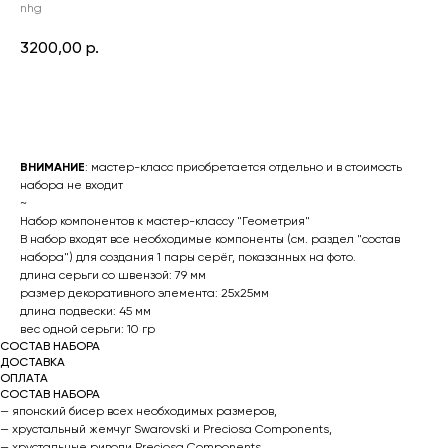
nhg
3200,00
р.
КУПИТЬ
ВНИМАНИЕ
: мастер-класс приобретается отдельно и в стоимость
набора не входит
~
Набор компонентов к мастер-классу "Геометрия"
В набор входят все необходимые компоненты (см. раздел "состав
набора") для создания 1 пары серёг, показанных на фото.
длина серьги со швензой: 79 мм
размер декоративного элемента: 25х25мм
длина подвески: 45 мм
вес одной серьги: 10 гр
СОСТАВ НАБОРА
ДОСТАВКА
ОПЛАТА
СОСТАВ НАБОРА
— японский бисер всех необходимых размеров,
— хрустальный жемчуг Swarovski и Preciosa Components,
— хрустальные риволи Preciosa Components,