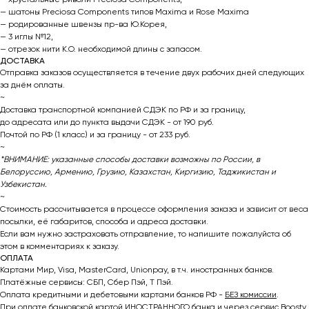
— шатоны Preciosa Components типов Maxima и Rose Maxima
— родированные швензы пр-ва Ю.Корея,
— 3 иглы №12,
— отрезок нити К.О. необходимой длины с запасом.
ДОСТАВКА
Отправка заказов осуществляется в течение двух рабочих дней следующих
за днём оплаты.
~
Доставка транспортной компанией СДЭК по РФ и за границу,
до адресата или до пункта выдачи СДЭК - от 190 руб.
Почтой по РФ (1 класс) и за границу - от 233 руб.
~
*ВНИМАНИЕ: указанные способы доставки возможны по России, в
Белоруссию, Армению, Грузию, Казахстан, Киргизию, Таджикистан и
Узбекистан.
~
Стоимость рассчитывается в процессе оформления заказа и зависит от веса
посылки, её габаритов, способа и адреса доставки.
Если вам нужно застраховать отправление, то напишите пожалуйста об
этом в комментариях к заказу.
ОПЛАТА
Картами Мир, Visa, MasterCard, Unionpay, в т.ч. иностранных банков.
Платёжные сервисы: СБП, Сбер Пэй, Т Пэй.
Оплата кредитными и дебетовыми картами банков РФ -
БЕЗ комиссии
.
При оплате банковской картой ИНОСТРАННОГО банка и через сервис Boosty