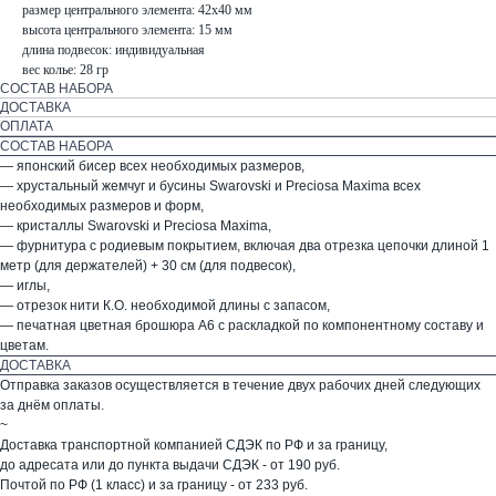
размер центрального элемента: 42х40 мм
высота центрального элемента: 15 мм
длина подвесок: индивидуальная
вес колье: 28 гр
СОСТАВ НАБОРА
ДОСТАВКА
ОПЛАТА
СОСТАВ НАБОРА
— японский бисер всех необходимых размеров,
— хрустальный жемчуг и бусины Swarovski и Preciosa Maxima всех
необходимых размеров и форм,
— кристаллы Swarovski и Preciosa Maxima,
— фурнитура с родиевым покрытием, включая два отрезка цепочки длиной 1
метр (для держателей) + 30 см (для подвесок),
— иглы,
— отрезок нити К.О. необходимой длины с запасом,
— печатная цветная брошюра А6 с раскладкой по компонентному составу и
цветам.
ДОСТАВКА
Отправка заказов осуществляется в течение двух рабочих дней следующих
за днём оплаты.
~
Доставка транспортной компанией СДЭК по РФ и за границу,
до адресата или до пункта выдачи СДЭК - от 190 руб.
Почтой по РФ (1 класс) и за границу - от 233 руб.