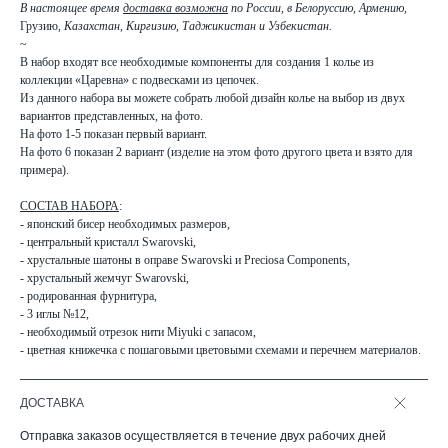
В настоящее время
доставка возможна
по России, в Белоруссию, Армению,
Грузию,
Казахстан, Киргизию, Таджикистан и Узбекистан.
~
В набор входят все необходимые компоненты для создания 1 колье из
коллекции «Царевна» с подвесками из цепочек.
Из данного набора вы можете собрать любой дизайн колье на выбор из двух
вариантов представленных, на фото.
На фото 1-5 показан первый вариант.
На фото 6 показан 2 вариант (изделие на этом фото другого цвета и взято для
примера).
СОСТАВ НАБОРА
:
- японский бисер необходимых размеров,
- центральный кристалл Swarovski,
- хрустальные шатоны в оправе Swarovski и Preciosa Components,
- хрустальный жемчуг Swarovski,
- родированная фурнитура,
- 3 иглы №12,
- необходимый отрезок нити Miyuki с запасом,
- цветная книжечка с пошаговыми цветовыми схемами и перечнем материалов.
ДОСТАВКА
Отправка заказов осуществляется в течение двух рабочих дней