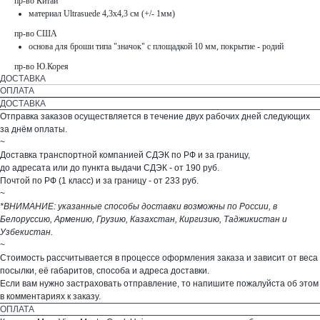
пр-во Китай
материал Ultrasuede 4,3х4,3 см (+/- 1мм)
пр-во США
основа для броши типа "значок" с площадкой 10 мм, покрытие - родий
пр-во Ю.Корея
ДОСТАВКА
ОПЛАТА
ДОСТАВКА
Отправка заказов осуществляется в течение двух рабочих дней следующих
за днём оплаты.
~
Доставка транспортной компанией СДЭК по РФ и за границу,
до адресата или до пункта выдачи СДЭК - от 190 руб.
Почтой по РФ (1 класс) и за границу - от 233 руб.
~
*ВНИМАНИЕ: указанные способы доставки возможны по России, в
Белоруссию, Армению, Грузию, Казахстан, Киргизию, Таджикистан и
Узбекистан.
~
Стоимость рассчитывается в процессе оформления заказа и зависит от веса
посылки, её габаритов, способа и адреса доставки.
Если вам нужно застраховать отправление, то напишите пожалуйста об этом
в комментариях к заказу.
ОПЛАТА